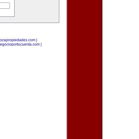
ozapropiedades.com
|
egocioportucuenta.com
|