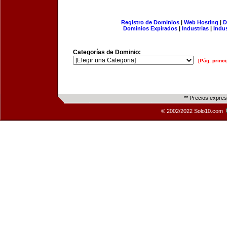
Registro de Dominios
|
Web Hosting
|
D
Dominios Expirados
|
Industrias
|
Indu
Categorías de Dominio:
[Pág. princi
** Precios expre
© 2002/2022 Solo10.com