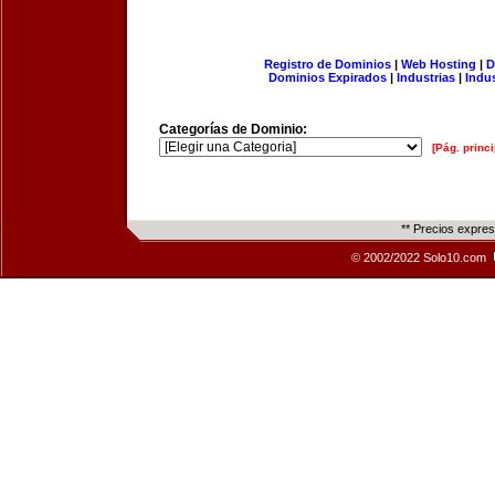
Registro de Dominios
|
Web Hosting
|
D
Dominios Expirados
|
Industrias
|
Indu
Categorías de Dominio:
[Pág. princi
** Precios expre
© 2002/2022 Solo10.com