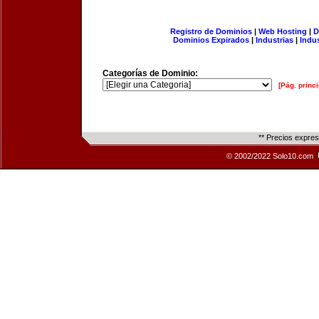
Registro de Dominios
|
Web Hosting
|
D
Dominios Expirados
|
Industrias
|
Indu
Categorías de Dominio:
[Pág. princi
** Precios expre
© 2002/2022 Solo10.com