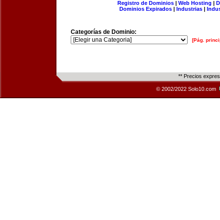
Registro de Dominios
|
Web Hosting
|
D
Dominios Expirados
|
Industrias
|
Indu
Categorías de Dominio:
[Pág. princi
** Precios expre
© 2002/2022 Solo10.com