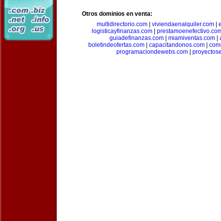
Otros dominios en venta:
multidirectorio.com
|
viviendaenalquiler.com
|
logisticayfinanzas.com
|
prestamoenefectivo.co
guiadefinanzas.com
|
miamiventas.com
|
boletindeofertas.com
|
capacitandonos.com
|
come
programaciondewebs.com
|
proyectos