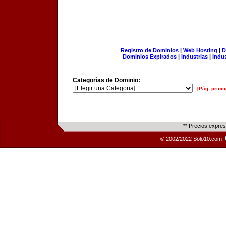
Registro de Dominios
|
Web Hosting
|
D
Dominios Expirados
|
Industrias
|
Indu
Categorías de Dominio:
[Pág. princi
** Precios expre
© 2002/2022 Solo10.com