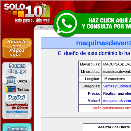
maquinasdeven
El dueño de este dominio lo ha
Mayusculas:
MAQUINASDEV
Minusculas:
maquinasdevent
Longitud:
15 caracteres
Categorias:
Ventas y Comerci
Precio:
Realizar una ofe
Visitar!
maquinasdeven
Serán consideradas ofer
Realizar una Oferta