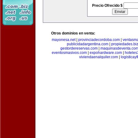
Precio Ofrecido $
Otros dominios en venta:
mayonesa.net
|
provinciadecordoba.com
|
ventasma
publicidadargentina.com
|
propiedades.bi
gestordereservas.com
|
maquinasdeventa.co
eventosmasivos.com
|
expohardware.com
|
hotele
viviendaenalquiler.com
|
logisticay