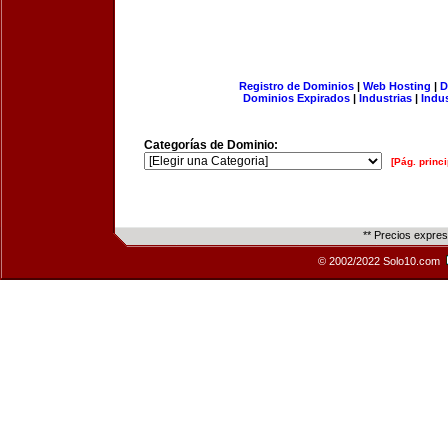
Registro de Dominios
|
Web Hosting
|
D
Dominios Expirados
|
Industrias
|
Indu
Categorías de Dominio:
[Pág. princi
** Precios expre
© 2002/2022 Solo10.com