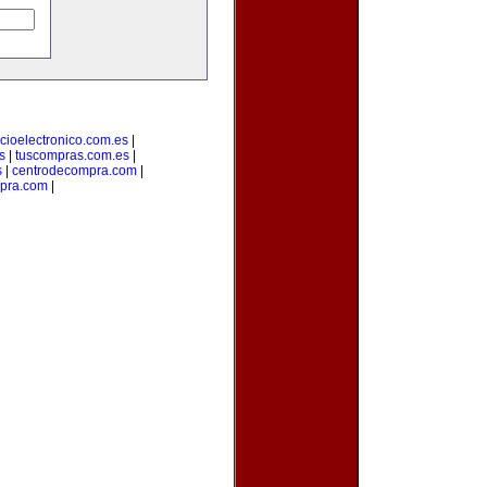
cioelectronico.com.es
|
s
|
tuscompras.com.es
|
s
|
centrodecompra.com
|
mpra.com
|