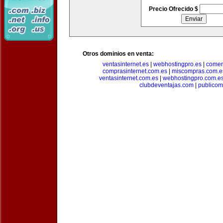
Precio Ofrecido $
Otros dominios en venta:
ventasinternet.es
|
webhostingpro.es
|
comer
comprasinternet.com.es
|
miscompras.com.e
ventasinternet.com.es
|
webhostingpro.com.e
clubdeventajas.com
|
publico