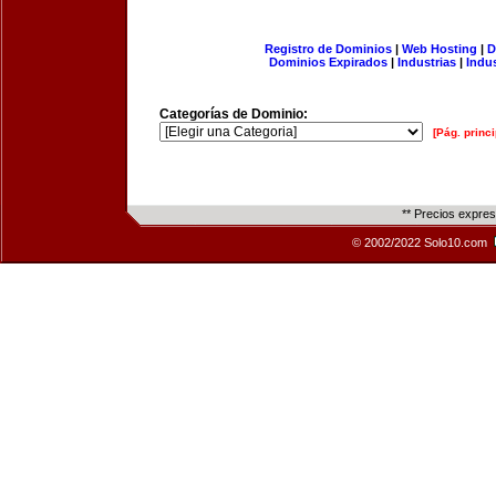
Registro de Dominios
|
Web Hosting
|
D
Dominios Expirados
|
Industrias
|
Indu
Categorías de Dominio:
[Pág. princi
** Precios expre
© 2002/2022 Solo10.com