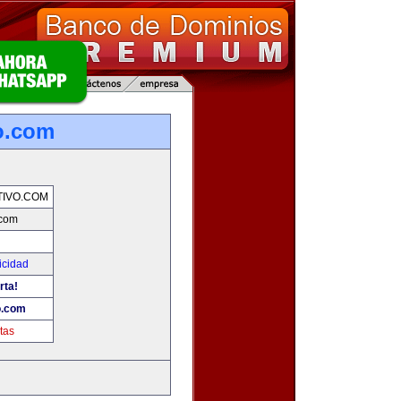
o.com
IVO.COM
.com
icidad
rta!
o.com
tas