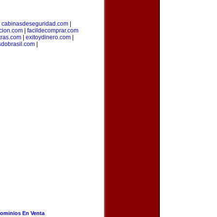
|
cabinasdeseguridad.com
|
icion.com
|
facildecomprar.com
tras.com
|
exitoydinero.com
|
sdobrasil.com
|
ominios En Venta