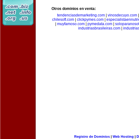
Otros dominios en venta:
tendenciasdemarketing.com
|
vinosdecuyo.com
chilesoft.com
|
clickpymes.com
|
especialistaennutr
|
muyfamoso.com
|
pymedata.com
|
soloparanoso
industriasbrasileiras.com
|
industria
Registro de Dominios
|
Web Hosting
|
D