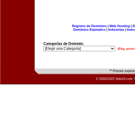
Registro de Dominios
|
Web Hosting
|
D
Dominios Expirados
|
Industrias
|
Indu
Categorías de Dominio:
[Pág. princi
** Precios expre
© 2002/2022 Solo10.com