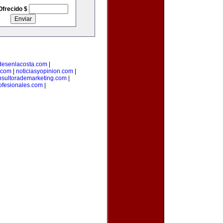
Ofrecido $
desenlacosta.com
|
.com
|
noticiasyopinion.com
|
nsultorademarketing.com
|
rofesionales.com
|