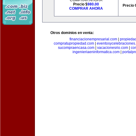
COMPRAR AHORA
Precio $
980.00
Precio 
COMPRAR AHORA
Otros dominios en venta:
financiacionempresarial.com
|
propieda
compratupropiedad.com
|
eventosycelebraciones
sucompraencasa.com
|
vacacionesrio.com
|
co
ingenieriaeninformatica.com
|
portalp