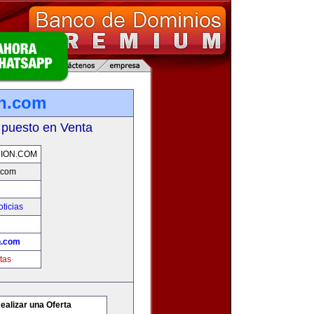
on.com
 puesto en Venta
NION.COM
.com
oticias
n.com
tas
ealizar una Oferta