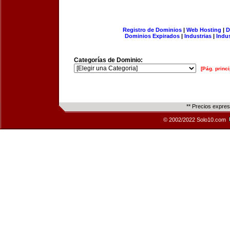
Registro de Dominios
|
Web Hosting
|
D
Dominios Expirados
|
Industrias
|
Indu
Categorías de Dominio:
[Pág. princi
** Precios expre
© 2002/2022 Solo10.com