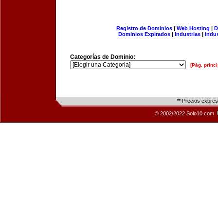
Registro de Dominios
|
Web Hosting
|
D
Dominios Expirados
|
Industrias
|
Indu
Categorías de Dominio:
[Pág. princi
** Precios expre
© 2002/2022 Solo10.com