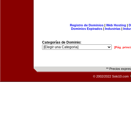
Registro de Dominios
|
Web Hosting
|
D
Dominios Expirados
|
Industrias
|
Indu
Categorías de Dominio:
[Pág. princi
** Precios expre
© 2002/2022 Solo10.com