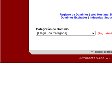
Registro de Dominios
|
Web Hosting
|
D
Dominios Expirados
|
Industrias
|
Indu
Categorías de Dominio:
[Pág. princi
** Precios expre
© 2002/2022 Solo10.com