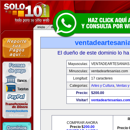
ventadeartesani
El dueño de este dominio lo ha
Mayusculas:
VENTADEARTESANIAS
Minusculas:
ventadeartesanias.com
Longitud:
17 caracteres
Categorias:
Artes y Cultura
,
Ventas y
Precio:
$200.00
Visitar!
ventadeartesanias.co
R
COMPRAR AHORA
Precio $
200.00
Precio 