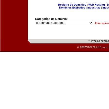
Registro de Dominios
|
Web Hosting
|
D
Dominios Expirados
|
Industrias
|
Indu
Categorías de Dominio:
[Pág. princi
** Precios expre
© 2002/2022 Solo10.com